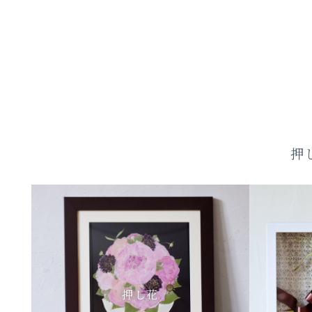
押
押し花