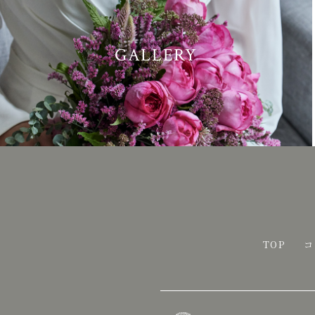
GALLERY
TOP
コ