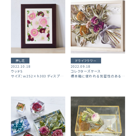
押し花
ドライフラワー
2022.10.18
2022.09.18
ウッドS
コレクターズケース
サイズ：ｗ252×ｈ303 ディスプレイタイプ：壁掛け、立て置き（自立式） ※ナチュラル、ホワイト、マホガニー3色ご用意がございます。
標本箱に使われる気密性のあるBOXです。 インテリアに溶け込むナチュラルなデザインです。 【ボックス詳細】 フレーム素材：桐、ガラス サイズ：ｗ347ｍｍ×ｈ218ｍｍ×ｄ56mm ディスプレイタイプ：置き […]