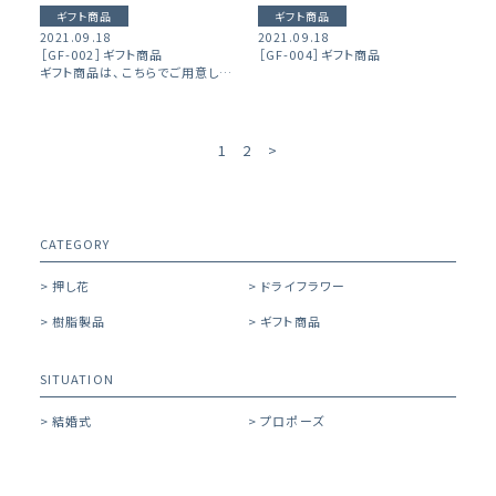
ギフト商品
ギフト商品
2021.09.18
2021.09.18
［GF-002］ギフト商品
［GF-004］ギフト商品
ギフト商品は、こちらでご用意した花材で制作致します。 ※お客様のお花で制作がご希望でしたら、 花材やレイアウトをお伺いしてお見積りさせていただきます。 ※ご要望等がございましたらお気軽にお問い合わせくださいませ。
1
2
>
CATEGORY
> 押し花
> ドライフラワー
> 樹脂製品
> ギフト商品
SITUATION
> 結婚式
> プロポーズ