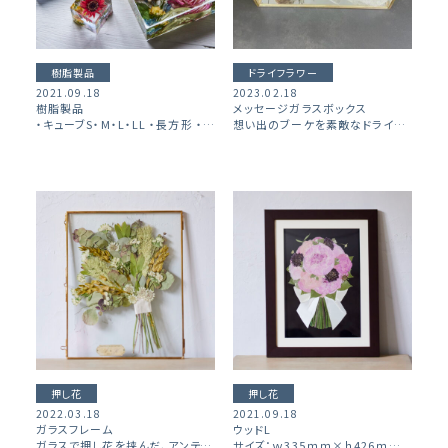
樹脂製品
ドライフラワー
2021.09.18
2023.02.18
樹脂製品
メッセージガラスボックス
・キューブS・M・L・LL ・長方形 ・スクエア
想い出のブーケを素敵なドライの花束にして…。 大切な人に伝えたい思いを添えてガラスのBOXに閉じ込めました。（開閉自由） 【BOX詳細】 素材：ガラス・真鍮 サイズ：ｗ210ｍｍ×ｈ80ｍｍ×ｄ150ｍｍ […]
押し花
押し花
2022.03.18
2021.09.18
ガラスフレーム
ウッドL
ガラスで押し花を挟んだ、アンティーク調でおしゃれなフレームです。 【フレーム詳細】 サイズ：ｗ300×ｈ242×ｄ8ｍｍ ディスプレイタイプ：横向き→壁掛け、縦向き→立て掛け
サイズ：ｗ335ｍｍ×ｈ426ｍｍ×ｄ14mm ディスプレイタイプ：壁掛け ※マホガニー、ホワイト２色ご用意がございます。