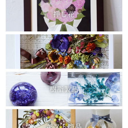
押し花
(1) 当人の同意を得ている場合
(2) 法令等により要求された場合
(3) 業務委託先へ業務を委託する場合
ドライフラワー
個人情報の開示、訂正、削除
当社が管理する個人情報に関して、開示・訂正（追加）・削除をご希
望される場合には、お申し出いただいた方ご本人または、ご本人が認
める代理人であることを確認した上で、合理的な範囲内で対応いた
します。ただし、第三者の利益を害する恐れのある場合、または当社
の業務に著しく支障をきたすと判断した場合は、この限りではありま
樹脂製品
せん。
個人情報保護方針の改善
当社は、個人情報の取り扱いに関する法令等を遵守するとともに、本
方針を適宜見直し、改善を図ってまいります。
ギフト商品