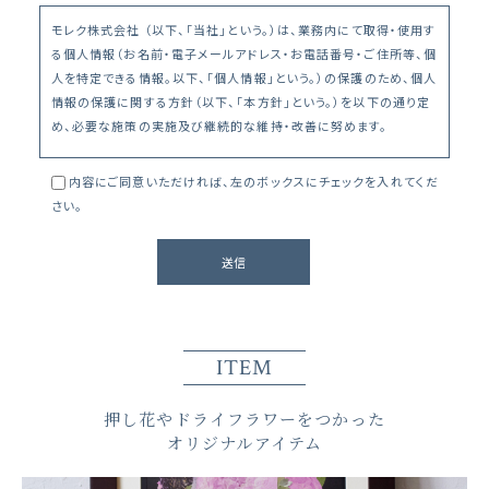
モレク株式会社 （以下、「当社」という。）は、業務内にて取得・使用す
る個人情報（お名前・電子メールアドレス・お電話番号・ご住所等、個
人を特定できる情報。以下、「個人情報」という。）の保護のため、個人
情報の保護に関する方針（以下、「本方針」という。）を以下の通り定
め、必要な施策の実施及び継続的な維持・改善に努めます。
内容にご同意いただければ、左のボックスにチェックを入れてくだ
個人情報の利用目的
さい。
当社は、個人情報を、お問合わせへの返答やサービスの提供等の業
務上必要な範囲内でのみ利用するものとします。
個人情報の管理
当社は、個人情報への不正なアクセスや情報の改ざん、破壊、紛失、
ITEM
漏洩等を防止するため、予防ならびに安全対策に留意します。
押し花やドライフラワーをつかった
個人情報の第三者提供
オリジナルアイテム
当社では、個人情報を第三者に提供することは一切ありません。な
お、以下のいずれかに該当する場合は、その限りではありません。